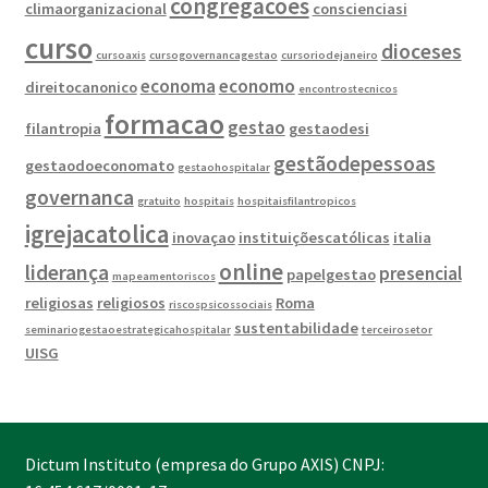
congregacoes
climaorganizacional
conscienciasi
curso
dioceses
cursoaxis
cursogovernancagestao
cursoriodejaneiro
economa
economo
direitocanonico
encontrostecnicos
formacao
gestao
filantropia
gestaodesi
gestãodepessoas
gestaodoeconomato
gestaohospitalar
governanca
gratuito
hospitais
hospitaisfilantropicos
igrejacatolica
inovaçao
instituiçõescatólicas
italia
online
liderança
presencial
papelgestao
mapeamentoriscos
religiosas
religiosos
Roma
riscospsicossociais
sustentabilidade
seminariogestaoestrategicahospitalar
terceirosetor
UISG
Dictum Instituto (empresa do Grupo AXIS) CNPJ: